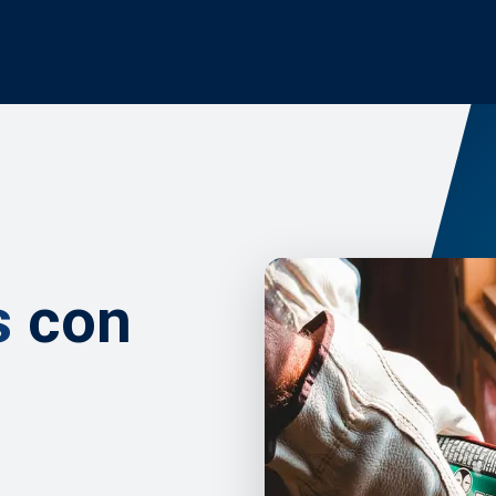
s
con