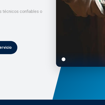
os técnicos confiables o
ervicio