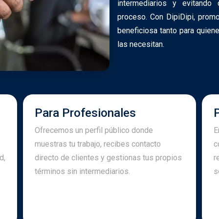
intermediarios y evitando
proceso. Con DipiDipi, prom
beneficiosa tanto para quie
las necesitan.
Para Profesionales
Ofrecemos un perfil público donde
E
muestras tu trabajo, recibes contacto
c
d,
directo de clientes y gestionas tus propios
r
términos sin intermediarios.
s