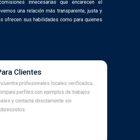
 comisiones innecesarias que encarecen el
ovemos una relación más transparente, justa y
nes ofrecen sus habilidades como para quienes
Para Clientes
ncuentra profesionales locales verificados,
ompara perfiles con ejemplos de trabajos
eales y contacta directamente sin
obrecostos.